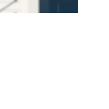
榊原 @ Nania Studio
Jun 18, 2025
4 min read
外資系企業で求められる“英語
プレゼン”の準備法とは？