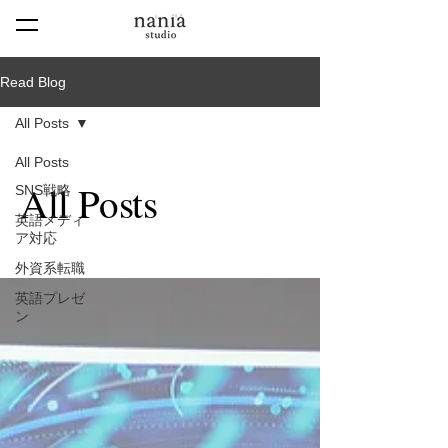
Read Blog
All Posts
All Posts
All Posts
SNS戦略
英語メディ
ア対応
外資系転職
英語プレゼ
ン