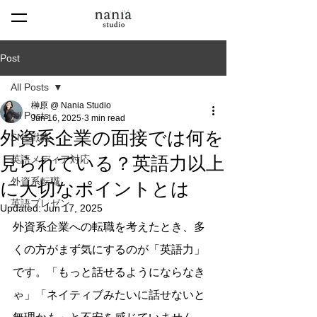
Post
All Posts
榊原 @ Nania Studio
All Posts
Jun 16, 2025
3 min read
外資系企業の面接では何を
SNS戦略
見られている？英語力以上
英語メディア対応
外資系転職
に大切なポイントとは
英語プレゼン
Updated:
Jun 17, 2025
外資系企業への転職を考えたとき、多
くの方がまず気にするのが「英語力」
です。「もっと話せるようにならなき
ゃ」「ネイティブみたいに話せないと