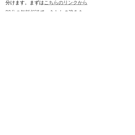
分けます。まずは
こちらのリンクから
30分の無料相談
で、あなたの強みを一
緒に整理し、次の一歩に進みましょ
う。
外資系転職
See All
Recent Posts