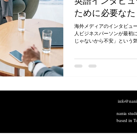
英語インタビュ
ために必要なた
海外メディアのインタビュ
人ビジネスパーソンが最初
じゃないから不安」という気持ちです。 
点や海外経験があっても、
えたいことがきちんと伝わ
なくありません。これは決
く、完璧主義で真面目な日
す。 しかし、英語インタビューで本当に大切なのは「英
語力」ではありません。 伝
ること。 これに尽きます。
info@nani
nania stud
based in T