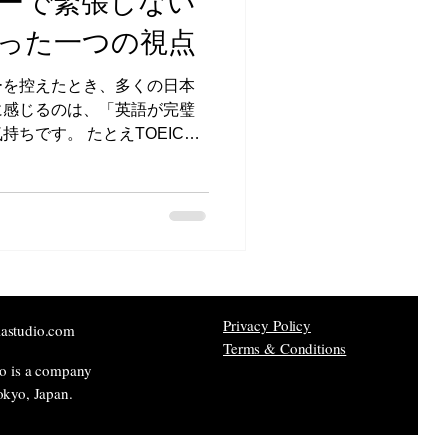
ーで緊張しない
った一つの視点
ーを控えたとき、多くの日本
に感じるのは、「英語が完璧
たとえTOEIC満
「うまく話せるか不安」「伝
るだろうか」と感じる方は少
して英語力の問題だけではな
本人に多い傾向でもありま
えたいメッセージを明確にす
Privacy Policy
astudio.com
Terms & Conditions
io is a company
okyo, Japan.